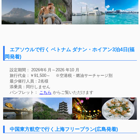
エアソウルで行く ベトナム ダナン・ホイアン3泊4日(福
岡発着)
設定期間： 2026年6 月～2026 年10 月
旅行代金：￥91,500～ ※空港税・燃油サーチャージ別
最少催行人員：2名様
添乗員：同行しません
パンフレット：
こちら
からご覧いただけます
中国東方航空で行く上海フリープラン(広島発着)