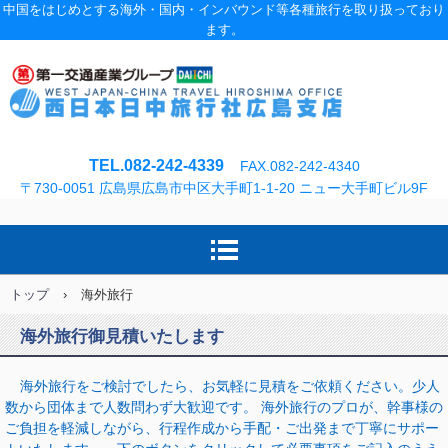
中国をはじめとする海外・国内・インバウンド等各種旅行を取り扱っており
ます。
TEL.082-242-4339
FAX.082-242-4340
〒730-0051 広島県広島市中区大手町1-1-20 ニュー大手町ビル9F
トップ
›
海外旅行
海外旅行御見積いたします
海外旅行をご検討でしたら、お気軽に見積をご依頼ください。少人
数から団体まで人数問わず大歓迎です。 海外旅行のプロが、幹事様の
ご負担を軽減しながら、行程作成から手配・ご出発まで丁寧にサポー