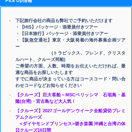
Pick Up情報
下記旅行会社の商品も弊社でご予約いただけます
・【HIS】パッケージ・添乗員付きツアー
・【日本旅行】パッケージ・添乗員付きツアー
・
【阪急交通社】東京・大阪発着の海外募集企画ツア
ー
(トラピックス、フレンド、クリスタ
ルハート、クルーズ邦船)
ご希望の方面、人数、時期をお伝えいただければ、最
適な商品をお探しいたします
すでに商品が決まっている方はコースコード・問い合
わせコードなどお知らせください
【クルーズ】巨大客船～MSCベリッシマ 石垣島・基
隆(台湾)・宮古島など大人気！
【
クルーズ】2027ゴールデンウイーク全船貸切プレミ
アムクルーズ
<ダイヤモンドプリンセス>碧き楽園 沖縄と台湾の休
日クルーズ10日間