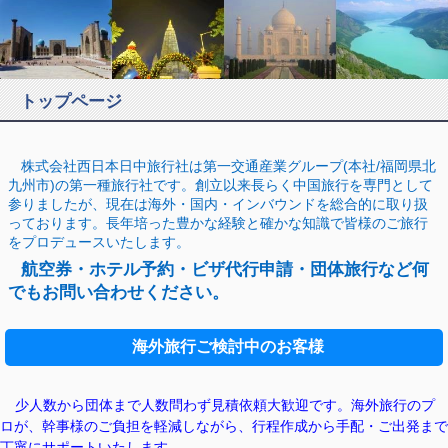
トップページ
株式会社西日本日中旅行社は第一交通産業グループ(本社/福岡県北
九州市)の第一種旅行社です。創立以来長らく中国旅行を専門として
参りましたが、現在は海外・国内・インバウンドを総合的に取り扱
っております。長年培った豊かな経験と確かな知識で皆様のご旅行
をプロデュースいたします。
航空券・ホテル予約・ビザ代行申請・団体旅行など何
でもお問い合わせください。
海外旅行ご検討中のお客様
少人数から団体まで人数問わず見積依頼大歓迎です。海外旅行のプ
ロが、幹事様のご負担を軽減しながら、行程作成から手配・ご出発まで
丁寧にサポートいたします。