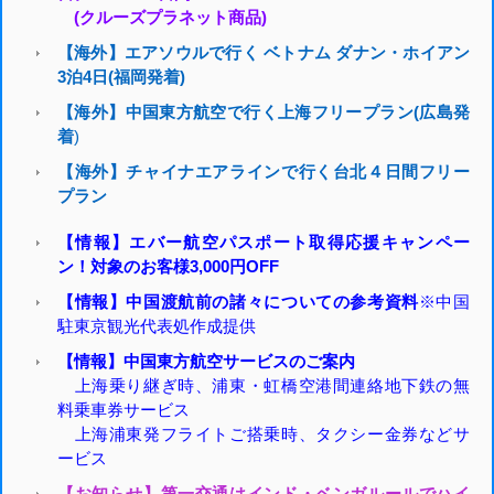
(クルーズプラネット商品)
【海外】エアソウルで行く ベトナム ダナン・ホイアン
3泊4日(福岡発着)
【海外】中国東方航空で行く上海フリープラン(広島発
着
)
【海外】チャイナエアラインで行く台北４日間フリー
プラン
【情報】エバー航空パスポート取得応援キャンペー
ン！対象のお客様3,000円OFF
【情報】中国渡航前の諸々についての参考資料
※中国
駐東京観光代表処作成提供
【情報】中国東方航空サービスのご案内
上海乗り継ぎ時、浦東・虹橋空港間連絡地下鉄の無
料乗車券サービス
上海浦東発フライトご搭乗時、タクシー金券などサ
ービス
【お知らせ】第一交通はインド・ベンガルールでハイ